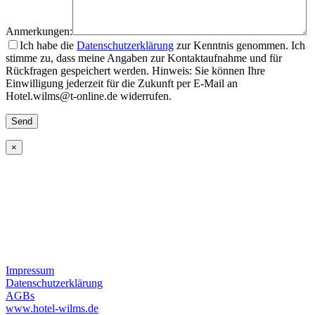
Anmerkungen:
Ich habe die
Datenschutzerklärung
zur Kenntnis genommen. Ich
stimme zu, dass meine Angaben zur Kontaktaufnahme und für
Rückfragen gespeichert werden. Hinweis: Sie können Ihre
Einwilligung jederzeit für die Zukunft per E-Mail an
Hotel.wilms@t-online.de widerrufen.
×
HOTEL WILMS
Grevenbroicher Str. 16
50829 Köln-Bocklemünd
Tel.: +49 (0)221 - 950 09 50
Fax: +49 (0)221 - 500 32 36
hotel.wilms@t-online.de
Impressum
Datenschutzerklärung
AGBs
www.hotel-wilms.de