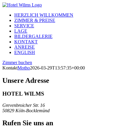
Zum
Inhalt
HERZLICH WILLKOMMEN
springen
ZIMMER & PREISE
SERVICE
LAGE
BILDERGALERIE
KONTAKT
ANREISE
ENGLISH
Zimmer buchen
Kontakt
Motho
2026-03-29T13:57:35+00:00
Unsere Adresse
HOTEL WILMS
Grevenbroicher Str. 16
50829 Köln-Bocklemünd
Rufen Sie uns an